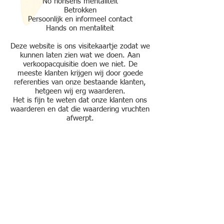
No nonsens mentaliteit
Betrokken
Persoonlijk en informeel contact
Hands on mentaliteit
Deze website is ons visitekaartje zodat we
kunnen laten zien wat we doen. Aan
verkoopacquisitie doen we niet. De
meeste klanten krijgen wij door goede
referenties van onze bestaande klanten,
hetgeen wij erg waarderen.
Het is fijn te weten dat onze klanten ons
waarderen en dat die waardering vruchten
afwerpt.
Wij werken niet met een vast tarief.
Steeds meer administratiekantoren
stunten hiermee. Wij vinden echter dat
iemand die de administratie netjes en op
tijd aanlevert niet mag opdraaien voor de
administratief minder georganiseerde
ondernemers. Door onze tarieven zijn we
bij een nette aanlevering vaak zelfs
goedkoper dan bij een vast tarief.